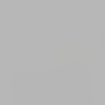
Exercițiul 1 – semaforul
relațiilor
EXERCIȚIUL 1
Semaforul relațiilor
3 Minute
Cât de sănătoase sunt relațiile mele?
Gândește-te la 3 persoane apropiate. Ce
culoare are relația ta cu fiecare? Verde –
sănătoasă, Galben –
tensionată sau Roșu – toxică? Notează
răspunsurile. Răspunde sincer la aceasta