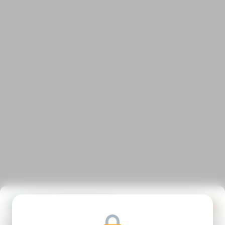
întrebare, gândindu-te
la propriile tale relații – prietenii, colegii, familia
și alte persoane apropiate.
Roșu
Relație toxică:
lipsă de respect,
control, răniri
repetate
Galben
Administrează
Relație de echilibrare:
consimțământul
ai semnale de atenție,
Pentru a oferi cea mai bună experiență, folosim tehnologii,