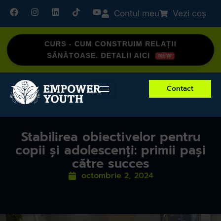
Contul meu
Vezi coș
CURS - CUM CONSTRUIM RELAȚII
SĂNĂTOASE. DETALII AICI
Contact
Stabilirea obiectivelor pentru
copii și adolescenți: primii pași
către succes
octombrie 2, 2024