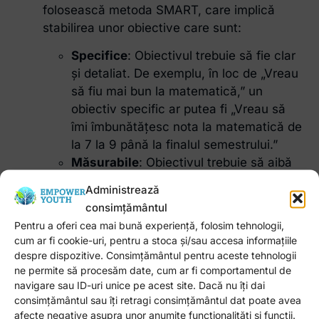
folosească metoda SMART, care implică
stabilirea unor obiective care sunt:
Specifice
: Obiectivul trebuie să fie clar
și detaliat. De exemplu, în loc de „Vreau
să fiu mai bun la matematică,” un
obiectiv specific ar putea fi „Vreau să
îmi îmbunătățesc nota la matematică de
la 7 la 9 până la finalul semestrului.”
Măsurabile
: Obiectivul trebuie să aibă
un indicator de succes clar. Cum vor ști
Administrează
că au atins obiectivul? Nota mai mare
consimțământul
sau îndeplinirea unei sarcini sunt
Pentru a oferi cea mai bună experiență, folosim tehnologii,
exemple de măsurători.
cum ar fi cookie-uri, pentru a stoca și/sau accesa informațiile
Atingibile
: Este important ca obiectivul
despre dispozitive. Consimțământul pentru aceste tehnologii
să fie realist. Dacă un adolescent începe
ne permite să procesăm date, cum ar fi comportamentul de
navigare sau ID-uri unice pe acest site. Dacă nu îți dai
cu o notă de 5 la matematică, un
consimțământul sau îți retragi consimțământul dat poate avea
obiectiv de a obține 10 la următorul
afecte negative asupra unor anumite funcționalități și funcții.