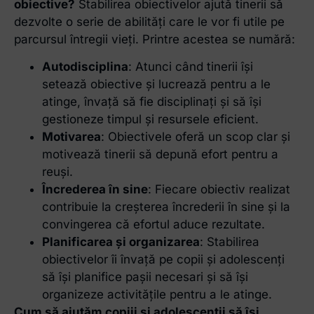
obiective?
Stabilirea obiectivelor ajută tinerii să
dezvolte o serie de abilități care le vor fi utile pe
parcursul întregii vieți. Printre acestea se numără:
Autodisciplina
: Atunci când tinerii își
setează obiective și lucrează pentru a le
atinge, învață să fie disciplinați și să își
gestioneze timpul și resursele eficient.
Motivarea
: Obiectivele oferă un scop clar și
motivează tinerii să depună efort pentru a
reuși.
Încrederea în sine
: Fiecare obiectiv realizat
contribuie la creșterea încrederii în sine și la
convingerea că efortul aduce rezultate.
Planificarea și organizarea
: Stabilirea
obiectivelor îi învață pe copii și adolescenți
să își planifice pașii necesari și să își
organizeze activitățile pentru a le atinge.
Cum să ajutăm copiii și adolescenții să își