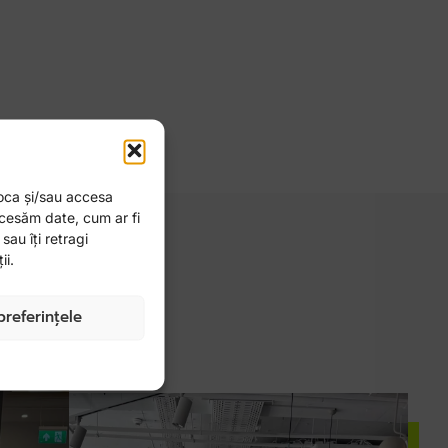
toca și/sau accesa
ocesăm date, cum ar fi
au îți retragi
ii.
preferințele