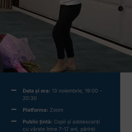
Data și ora:
13 noiembrie, 19:00 -
20:30
Platforma:
Zoom
Public țintă:
Copii și adolescenți
cu vârste între 7-17 ani, părinți