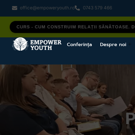
office@empoweryouth.ro
0743 579 466
CURS - CUM CONSTRUIM RELAȚII SĂNĂTOASE. DE
Conferința
Despre noi
P