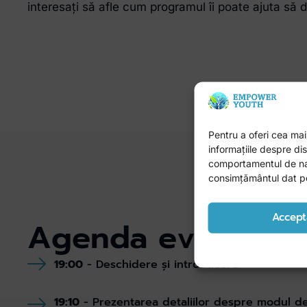
interesați să afle cum programul îi poate ajuta să d
Pentru a oferi cea mai
informațiile despre d
comportamentul de navi
consimțământul dat poa
Accept
Agenda eveniment
19:00
- Deschidere și introducere
19:10
- Prezentarea detaliilor despre modul d