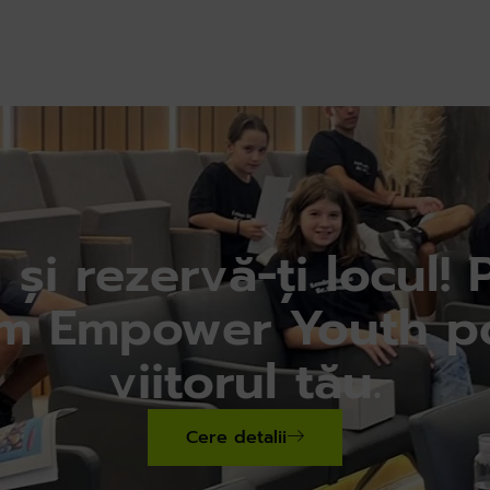
 și rezervă-ți locul! 
um Empower Youth po
viitorul tău.
Cere detalii