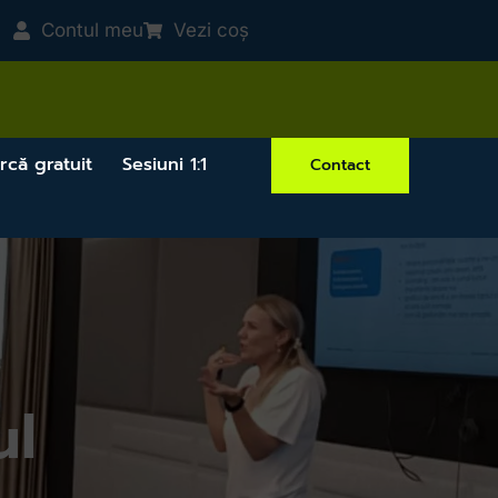
Contul meu
Vezi coș
rcă gratuit
Sesiuni 1:1
Contact
ul