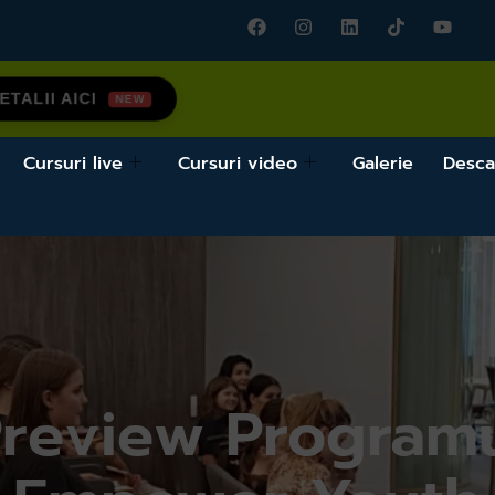
TALII AICI
Cursuri live
Cursuri video
Galerie
Desca
review Program