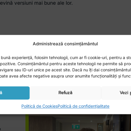
evină versiuni mai bune ale lor.
Administrează consimțământul
 bună experiență, folosim tehnologii, cum ar fi cookie-uri, pentru a s
ispozitive. Consimțământul pentru aceste tehnologii ne permite să pr
gare sau ID-uri unice pe acest site. Dacă nu îți dai consimțământul s
te avea afecte negative asupra unor anumite funcționalități și funcț
ă
Refuză
Vezi 
ului
Politică de Cookies
Politică de confidențialitate
e