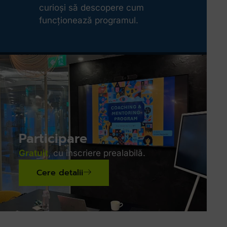
curioși să descopere cum
funcționează programul.
Participare
Gratuit
, cu înscriere prealabilă.
Cere detalii