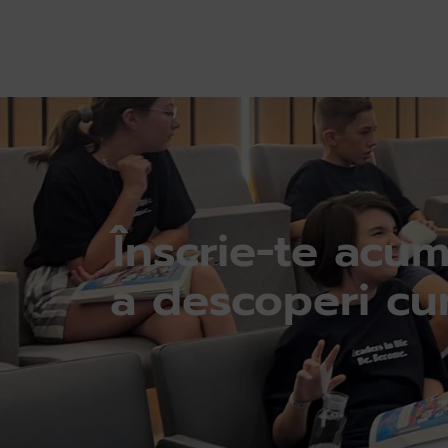
Înscrie-te acum
a descoperi c