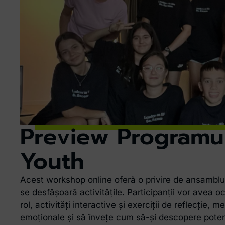
Preview Programu
Youth
Acest workshop online oferă o privire de ansamb
se desfășoară activitățile. Participanții vor avea 
rol, activități interactive și exerciții de reflecție, m
emoționale și să învețe cum să-și descopere potenți