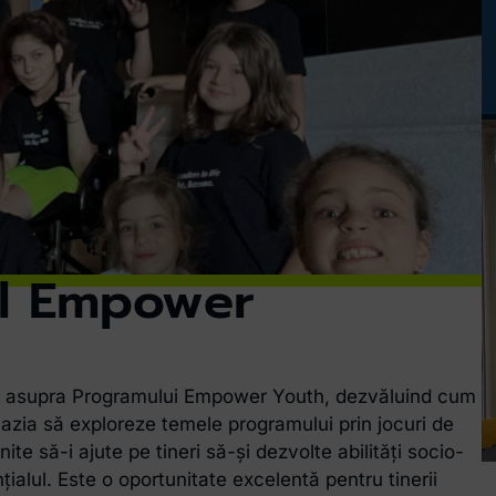
l Empower
lu asupra Programului Empower Youth, dezvăluind cum
ocazia să exploreze temele programului prin jocuri de
enite să-i ajute pe tineri să-și dezvolte abilități socio-
alul. Este o oportunitate excelentă pentru tinerii