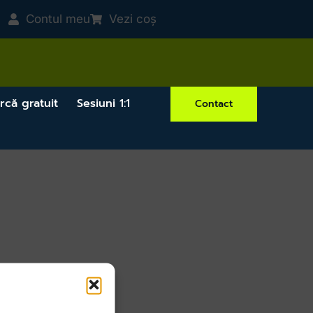
Contul meu
Vezi coș
rcă gratuit
Sesiuni 1:1
Contact