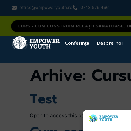
office@empoweryouth.ro
0743 579 466
CURS - CUM CONSTRUIM RELAȚII SĂNĂTOASE. DE
Conferința
Despre noi
Arhive:
Curs
Test
Open to access this content