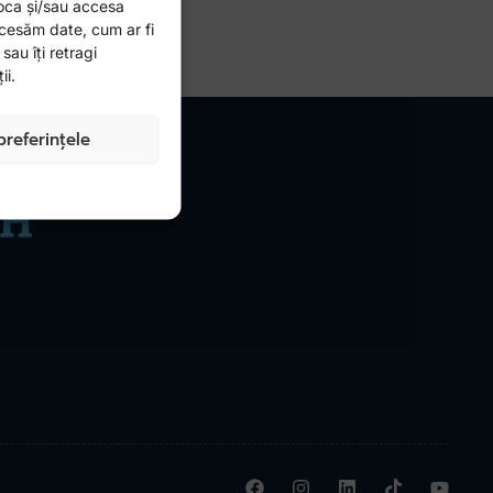
toca și/sau accesa
ocesăm date, cum ar fi
au îți retragi
ii.
preferințele