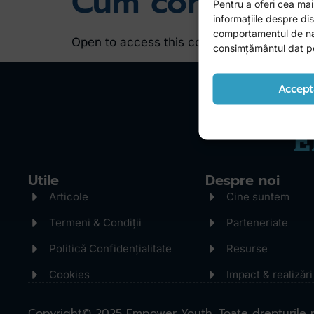
Cum construim r
Pentru a oferi cea mai
informațiile despre d
comportamentul de navi
Open to access this content
consimțământul dat poa
Accept
Utile
Despre noi
Articole
Cine suntem
Termeni & Condiții
Parteneriate
Politică Confidențialitate
Resurse
Cookies
Impact & realizări
Copyright© 2025 Empower Youth. Toate drepturile r