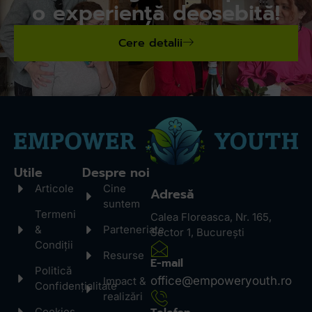
o experiență deosebită!
Cere detalii
Utile
Despre noi
Articole
Cine
Adresă
suntem
Termeni
Calea Floreasca, Nr. 165,
&
Parteneriate
Sector 1, București
Condiții
Resurse
E-mail
Politică
office@empoweryouth.ro
Impact &
Confidențialitate
realizări
Cookies