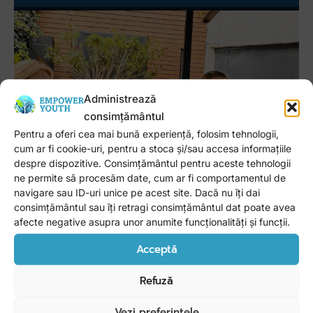
Administrează
consimțământul
Participare
Pentru a oferi cea mai bună experiență, folosim tehnologii,
Cost
150 RON
, TVA inclus, cu înscriere
cum ar fi cookie-uri, pentru a stoca și/sau accesa informațiile
prealabilă.
despre dispozitive. Consimțământul pentru aceste tehnologii
Costul nu include consumația, aceasta se
ne permite să procesăm date, cum ar fi comportamentul de
navigare sau ID-uri unice pe acest site. Dacă nu îți dai
va achita personal la locație.
consimțământul sau îți retragi consimțământul dat poate avea
Cere detalii
afecte negative asupra unor anumite funcționalități și funcții.
Acceptă
Refuză
Vezi preferințele