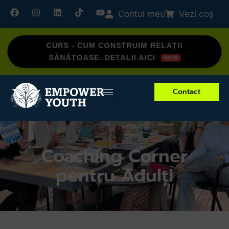
Contul meu
Vezi coș
CURS - CUM CONSTRUIM RELAȚII
SĂNĂTOASE. DETALII AICI
Contact
Coaching Corner
pentru Adulți