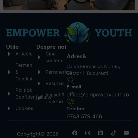
Utile
Despre noi
Articole
Cine
Adresă
suntem
Termeni
Calea Floreasca, Nr. 165,
&
Parteneriate
Sector 1, București
Condiții
Resurse
E-mail
Politică
office@empoweryouth.ro
Impact &
Confidențialitate
realizări
Telefon
Cookies
0743 579 466
Copyright© 2025