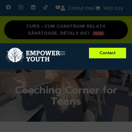
Contul meu
Vezi coș
CURS - CUM CONSTRUIM RELAȚII
SĂNĂTOASE. DETALII AICI
Contact
Coaching Corner for
Teens