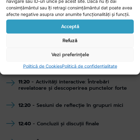
navigare sau ID-uri unice pe acest site. Dacă nu îți dai
consimțământul sau îți retragi consimțământul dat poate avea
afecte negative asupra unor anumite funcționalități și funcții.
Acceptă
Refuză
Agenda evenimentului
Vezi preferințele
11:00
- Introducere și prezentarea
conceptului Coaching Corner
Politică de Cookies
Politică de confidențialitate
11:20
- Activități interactive: Întrebări
revelatoare și descoperirea punctelor forte
12:20
- Sesiuni de reflecție în grupuri mici
12:40
- Concluzii și discuții finale