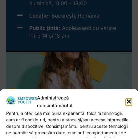
duminică, 11:00 - 13:00
Locație:
București, România
Public țintă:
Adolescenți cu vârste
între 14 și 18 ani
Administrează
Participare
consimțământul
Cost
150 RON
, TVA inclus, cu înscriere
Pentru a oferi cea mai bună experiență, folosim tehnologii,
prealabilă.
cum ar fi cookie-uri, pentru a stoca și/sau accesa informațiile
despre dispozitive. Consimțământul pentru aceste tehnologii
ne permite să procesăm date, cum ar fi comportamentul de
Înscrie-te acum