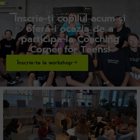
Înscrie-ți copilul acum și
oferă-i ocazia de a
participa la Coaching
Corner for Teens!
Înscrie-te la workshop